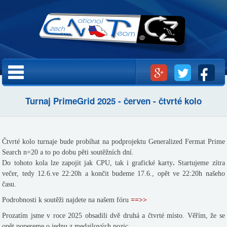
Přejít k
hlavnímu
obsahu
Hlavní menu
Turnaj PrimeGrid 2025 - červen - čtvrté kolo
Čtvrté kolo turnaje bude probíhat na podprojektu Generalized Fermat Prime
Search n=20 a to po dobu pěti soutěžních dní.
Do tohoto kola lze zapojit jak CPU, tak i grafické karty
.
Startujeme zítra
večer, tedy 12.6.ve 22:20h a končit budeme 17.6., opět ve 22:20h našeho
času.
Podrobnosti k soutěži najdete na našem fóru
==>>
Prozatím jsme v roce 2025 obsadili dvě druhá a čtvrté místo. Věřím, že se
opět popereme o jednu z medailových pozic.