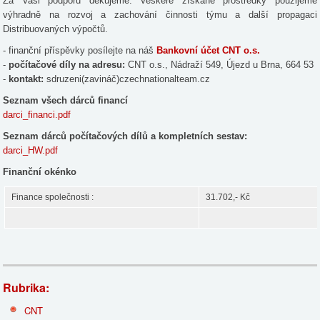
Za Vaši podporu děkujeme. Veškeré získané prostředky použijeme
výhradně na rozvoj a zachování činnosti týmu a další propagaci
Distribuovaných výpočtů.
- finanční příspěvky posílejte na náš
Bankovní účet CNT o.s.
-
počítačové díly na adresu:
CNT o.s., Nádraží 549, Újezd u Brna, 664 53
-
kontakt:
sdruzeni(zavináč)czechnationalteam.cz
Seznam všech dárců financí
darci_financi.pdf
Seznam dárců počítačových dílů a kompletních sestav:
darci_HW.pdf
Finanční okénko
Finance společnosti :
31.702,- Kč
Rubrika:
CNT