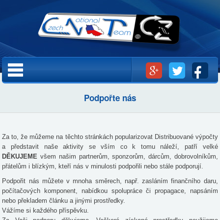
Přejít k
hlavnímu
obsahu
Hlavní menu
Podpořte nás
Za to, že můžeme na těchto stránkách popularizovat Distribuované výpočty
a představit naše aktivity se vším co k tomu náleží, patří velké
DĚKUJEME
všem našim partnerům, sponzorům, dárcům, dobrovolníkům,
přátelům i blízkým, kteří nás v minulosti podpořili nebo stále podporují.
Podpořit nás můžete v mnoha směrech, např. zasláním finančního daru,
počítačových komponent, nabídkou spolupráce či propagace, napsáním
nebo překladem článku a jinými prostředky.
Vážíme si každého příspěvku.