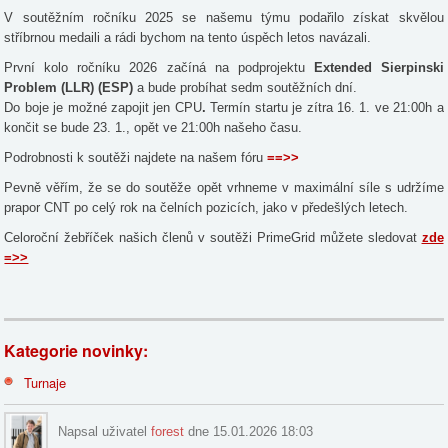
V soutěžním ročníku 2025 se našemu týmu podařilo získat skvělou
stříbrnou medaili a rádi bychom na tento úspěch letos navázali.
První kolo ročníku 2026 začíná na podprojektu
Extended Sierpinski
Problem (LLR) (ESP)
a bude probíhat sedm soutěžních dní.
Do boje je možné zapojit jen CPU
.
Termín startu je zítra 16. 1. ve 21:00h a
končit se bude 23. 1., opět ve 21:00h našeho času.
Podrobnosti k soutěži najdete na našem fóru
==>>
Pevně věřím, že se do soutěže opět vrhneme v maximální síle s udržíme
prapor CNT po celý rok na čelních pozicích, jako v předešlých letech.
Celoroční žebříček našich členů v soutěži PrimeGrid můžete sledovat
zde
=>>
Kategorie novinky:
Turnaje
Napsal uživatel
forest
dne 15.01.2026 18:03