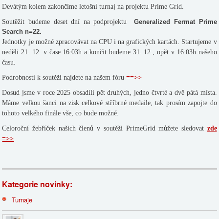
Devátým kolem zakončíme letošní turnaj na projektu Prime Grid.
Soutěžit budeme deset dní na podprojektu
Generalized Fermat Prime
Search n=22.
Jednotky je možné zpracovávat na CPU i na grafických kartách.
Startujeme v
neděli 21. 12. v čase 16:03h a končit budeme 31. 12., opět v 16:03h našeho
času.
Podrobnosti k soutěži najdete na našem fóru
==>>
Dosud jsme v roce 2025 obsadili pět druhých, jedno čtvrté a dvě pátá místa.
Máme velkou šanci na zisk celkové stříbrné medaile, tak prosím zapojte do
tohoto velkého finále vše, co bude možné.
Celoroční žebříček našich členů v soutěži PrimeGrid můžete sledovat
zde
=>>
Kategorie novinky:
Turnaje