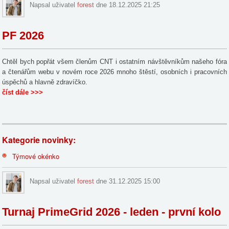
Napsal uživatel
forest
dne 18.12.2025 21:25
PF 2026
Chtěl bych popřát všem členům CNT i ostatním návštěvníkům našeho fóra
a čtenářům webu v novém roce 2026 mnoho štěstí, osobních i pracovních
úspěchů a hlavně zdravíčko.
číst dále >>>
Kategorie novinky:
Týmové okénko
Napsal uživatel
forest
dne 31.12.2025 15:00
Turnaj PrimeGrid 2026 - leden - první kolo