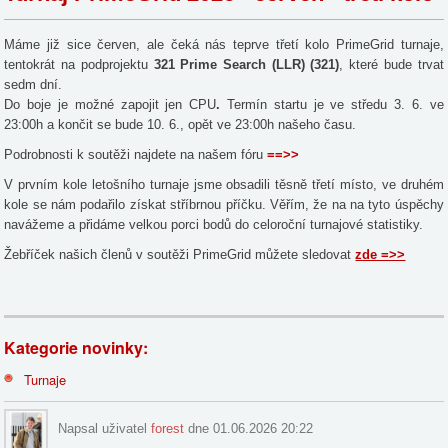
Máme již sice červen, ale čeká nás teprve třetí kolo PrimeGrid turnaje,
tentokrát na podprojektu
321 Prime Search (LLR) (321)
, které bude trvat
sedm dní.
Do boje je možné zapojit jen CPU
.
Termín startu je ve středu 3. 6. ve
23:00h a končit se bude 10. 6., opět ve 23:00h našeho času.
Podrobnosti k soutěži najdete na našem fóru
==>>
V prvním kole letošního turnaje jsme obsadili těsně třetí místo, ve druhém
kole se nám podařilo získat stříbrnou příčku. Věřím, že na na tyto úspěchy
navážeme a přidáme velkou porci bodů do celoroční turnajové statistiky.
Žebříček našich členů v soutěži PrimeGrid můžete sledovat
zde =>>
Kategorie novinky:
Turnaje
Napsal uživatel
forest
dne 01.06.2026 20:22