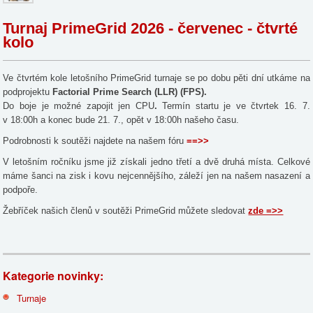
Turnaj PrimeGrid 2026 - červenec - čtvrté
kolo
Ve čtvrtém kole letošního PrimeGrid turnaje se po dobu pěti dní utkáme na
podprojektu
Factorial Prime Search (LLR) (FPS).
Do boje je možné zapojit jen CPU
.
Termín startu je ve čtvrtek 16. 7.
v 18:00h a konec bude 21. 7., opět v 18:00h našeho času.
Podrobnosti k soutěži najdete na našem fóru
==>>
V letošním ročníku jsme již získali jedno třetí a dvě druhá místa. Celkové
máme šanci na zisk i kovu nejcennějšího, záleží jen na našem nasazení a
podpoře.
Žebříček našich členů v soutěži PrimeGrid můžete sledovat
zde =>>
Kategorie novinky:
Turnaje