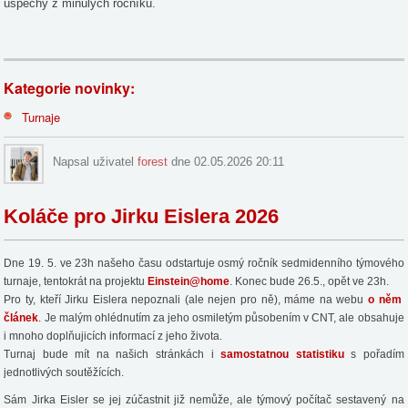
úspěchy z minulých ročníků.
Kategorie novinky:
Turnaje
Napsal uživatel
forest
dne 02.05.2026 20:11
Koláče pro Jirku Eislera 2026
Dne 19. 5.
ve 23h našeho času odstartuje osmý ročník sedmidenního týmového
turnaje, tentokrát na projektu
Einstein@home
. Konec bude 26.5., opět ve 23h.
Pro ty, kteří Jirku Eislera nepoznali (ale nejen pro ně), máme na webu
o něm
článek
. Je malým ohlédnutím za jeho osmiletým působením v CNT, ale obsahuje
i mnoho doplňujicích informací z jeho života.
Turnaj bude mít na našich stránkách i
samostatnou statistiku
s pořadím
jednotlivých soutěžících.
Sám Jirka Eisler se jej zúčastnit již nemůže, ale týmový počítač sestavený na