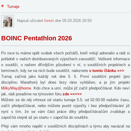
Turnaje
Napsal uživatel
forest
dne 05.03.2026 20:50
BOINC Pentathlon 2026
Po roce tu máme opět svátek všech počtářů, kteří milují adrenalin a rádi si
pořádně v našich distribuovaných výpočtech zasoutěží. Veškeré informace
o soutěži, o našem dřívějším působení v ní, o soutěžních projektech a
termínech, kdy se na nich bude soutěžit, naleznete
v tomto článku =>>
Turnaj začíná jako každý rok dne 5. 5. První soutěžní projekt (pro
disciplínu Marathon) byl dnes brzy ráno vyhlášen, a je jím projekt
MilkyWay@home
. Kdo chce a umí, může již začít předpočítávat. Kdo neví
jak, rádi poradíme na týmovém fóru
zde ==>>>
Můžete se do něj vrhnout od startu turnaje 5.5. od 02:00:00 našeho času,
začít předpočítávat, nebo můžete pustit výpočty i bez předpočítávání již
nyní s tím, že se vám část práce díky předpočítávačům zvaliduje a
započítá stejně až po startu = započítá do soutěže.
Přeji vám mnoho napětí v soutěžních disciplínách a týmu aby navázal na