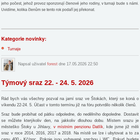
jeho počest, jehož provoz sponzorují členové jeho rodiny, v turnaji bude s námi.
Uvidíme, kolika členům se tento rok podaří jej překonat.
Kategorie novinky:
Turnaje
Napsal uživatel
forest
dne 17.05.2026 22:50
Týmový sraz 22. - 24. 5. 2026
Rád bych vás všechny pozval na jarní sraz ve Štokách, který se koná o
víkendu 22-24. 5. Účast v tomto termínu již na fóru potvrdilo několik členů.
Sraz bude probíhat od pátku odpoledne, do nedělního dopoledne. Dostavit
se můžete kterýkoliv den, na jakkoliv dlouhou dobu. Místem srazu je
městeško Štoky u Jihlavy,
v místním penzionu Datlík
, kde jsme již měli
sraz v roce 2014, 2016, 2017 a 2018. Na místě se lze i ubytovat a to za
cenu 400,- Kč/noc. Pokoje jsou vybavené sprchou i WC. Pokud budete