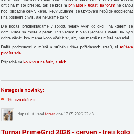
chtít na místě přespat, tak se prosím
přihlaste k účasti na fórum
na danou
noc, případně celý víkend. Nevylučujeme, že ubytování nepůjde doobjednat
i na poslední chvíli, ale neručíme za to.
Dle počasí předpokládáme v sobotu nějaký výlet do okolí, na kterém se
domluvíme na místě v pátek. I vzhledem k plánu jednání a výletu by bylo
dobré vědět, kdy máme koho očekávat, aby nás marně na místě nehledal.
Další podrobnosti o místě a průběhu dříve pořádaných srazů, si
můžete
pročíst zde.
Případně se
kouknout na fotky z nich
.
Kategorie novinky:
Týmové okénko
Napsal uživatel
forest
dne 17.05.2026 22:48
Turnaj PrimeGrid 2026 - červen - třetí kolo