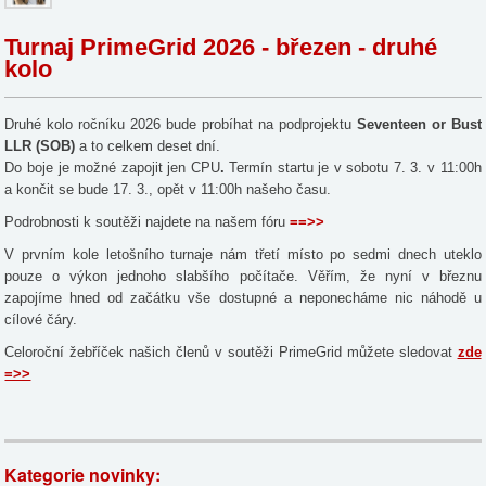
Turnaj PrimeGrid 2026 - březen - druhé
kolo
Druhé kolo ročníku 2026 bude probíhat na podprojektu
Seventeen or Bust
LLR (SOB)
a to celkem deset dní.
Do boje je možné zapojit jen CPU
.
Termín startu je v sobotu 7. 3. v 11:00h
a končit se bude 17. 3., opět v 11:00h našeho času.
Podrobnosti k soutěži najdete na našem fóru
==>>
V prvním kole letošního turnaje nám třetí místo po sedmi dnech uteklo
pouze o výkon jednoho slabšího počítače. Věřím, že nyní v březnu
zapojíme hned od začátku vše dostupné a neponecháme nic náhodě u
cílové čáry.
Celoroční žebříček našich členů v soutěži PrimeGrid můžete sledovat
zde
=>>
Kategorie novinky: