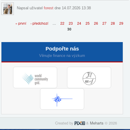
Napsal uživatel
forest
dne 14.07.2026 13:38
Stránky
« první
‹ předchozí
…
22
23
24
25
26
27
28
29
30
Podpořte nás
Věnujte finance na výzkum
Created by
&
Meharts
© 2026