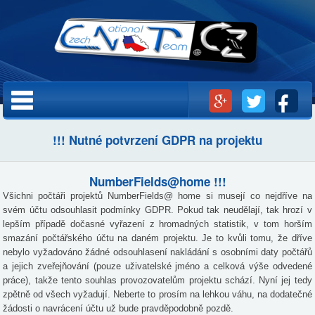
Přejít k
hlavnímu
obsahu
Hlavní menu
!!! Nutné potvrzení GDPR na projektu
NumberFields@home !!!
Všichni počtáři projektů NumberFields@ home si musejí co nejdříve na
svém účtu odsouhlasit podmínky GDPR. Pokud tak neudělají, tak hrozí v
lepším případě dočasné vyřazení z hromadných statistik, v tom horším
smazání počtářského účtu na daném projektu. Je to kvůli tomu, že dříve
nebylo vyžadováno žádné odsouhlasení nakládání s osobními daty počtářů
a jejich zveřejňování (pouze uživatelské jméno a celková výše odvedené
práce), takže tento souhlas provozovatelům projektu schází. Nyní jej tedy
zpětně od všech vyžadují. Neberte to prosím na lehkou váhu, na dodatečné
žádosti o navrácení účtu už bude pravděpodobně pozdě.