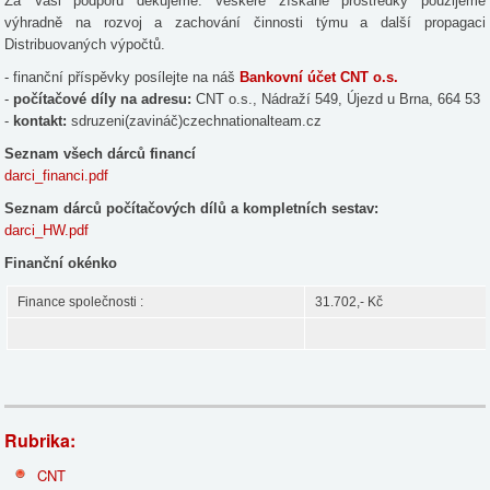
Za Vaši podporu děkujeme. Veškeré získané prostředky použijeme
výhradně na rozvoj a zachování činnosti týmu a další propagaci
Distribuovaných výpočtů.
- finanční příspěvky posílejte na náš
Bankovní účet CNT o.s.
-
počítačové díly na adresu:
CNT o.s., Nádraží 549, Újezd u Brna, 664 53
-
kontakt:
sdruzeni(zavináč)czechnationalteam.cz
Seznam všech dárců financí
darci_financi.pdf
Seznam dárců počítačových dílů a kompletních sestav:
darci_HW.pdf
Finanční okénko
Finance společnosti :
31.702,- Kč
Rubrika:
CNT