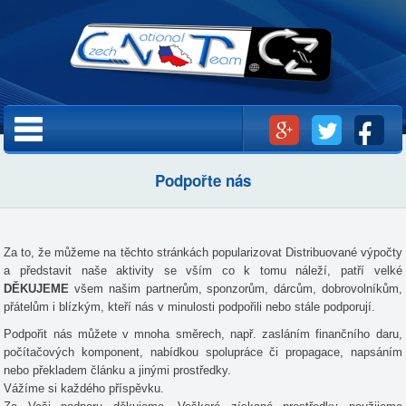
Přejít k
hlavnímu
obsahu
Hlavní menu
Podpořte nás
Za to, že můžeme na těchto stránkách popularizovat Distribuované výpočty
a představit naše aktivity se vším co k tomu náleží, patří velké
DĚKUJEME
všem našim partnerům, sponzorům, dárcům, dobrovolníkům,
přátelům i blízkým, kteří nás v minulosti podpořili nebo stále podporují.
Podpořit nás můžete v mnoha směrech, např. zasláním finančního daru,
počítačových komponent, nabídkou spolupráce či propagace, napsáním
nebo překladem článku a jinými prostředky.
Vážíme si každého příspěvku.