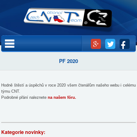
Přejít k
hlavnímu
obsahu
Hlavní menu
PF 2020
Hodně štěstí a úspěchů v roce 2020 všem čtenářům našeho webu i celému
týmu CNT.
Podrobné přání naleznete
na našem fóru.
Kategorie novinky: