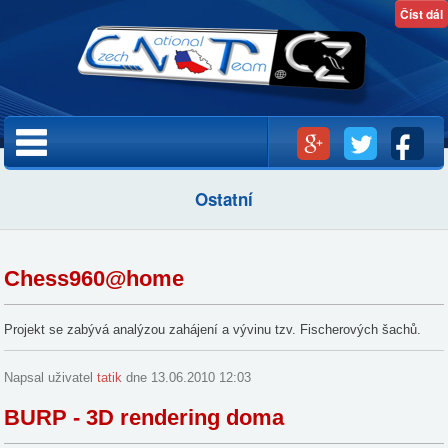
Přejít k
Číst dál
Číst dál
hlavnímu
obsahu
Hlavní menu
Ostatní
Chess960@home
Projekt se zabývá analýzou zahájení a vývinu tzv. Fischerových šachů.
Napsal uživatel
tatik
dne 13.06.2010 12:03
BURP - 3D rendering doma