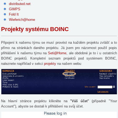
distributed.net
GIMPS
Fold It
Wieferich@home
Projekty systému BOINC
Připojení k našemu týmu se musí provést na každém projektu zvlášť a to
přímo na stránkách daného projektu. Já jsem pro názornost použil popis
přihlášení k našemu týmu na
Seti@Home
, ale obdobné je to i u ostatních
BOINC projektů. Kompletní seznam projektů pod systémem BOINC,
naleznete například v sekci
projekty
na našem webu
Na hlavní stránce projektu klikněte na
"Váš účet"
(případně "Your
Account"), abyste se dostali k přihlášení na svůj účet.