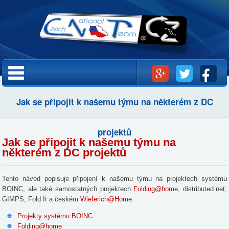
Přejít k
hlavnímu
obsahu
Hlavní menu
Jak se připojit k našemu týmu na některém z DC
projektů
Jak se připojit k našemu týmu na
některém z DC projektů
Tento návod popisuje připojení k našemu týmu na projektech systému
BOINC, ale také samostatných projektech
Folding@home
, distributed.net,
GIMPS, Fold It a českém
Wieferich@Home
.
Projekty systému BOINC
Folding@home