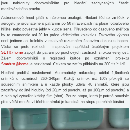
jsou nabídnuty dobrovolníkům pro hledání zachycených částic
mezihvězdného prachu.
Astronomové hned přišli s názornou analogií. Hledání těchto zrníček v
aerogelu je srovnatelné s pátráním po 50 mravencích na ploše fotbalového
hřiště, nebo pověstné jehly v kupce sena. Převedeno do časového měřítka
by to znamenalo asi 20 let práce vědeckého kolektivu. Takového výkonu
není jedinec ani kolektiv v relativně rozumném časovém obzoru schopen.
Vědci se proto rozhodli - inspirováni například úspěšným projektem
SETI@home
zapojit do pátrání po prachových částicích širokou veřejnost.
Zájem dobrovolníků o registraci krátce po oznámení projektu
Stardust@home
je nezklamal. Celkem se zatím přihlásilo na 200 tisíc lidí.
Hledání probíhá následovně. Automatický mikroskop udělal 1,6milionů
snímků o rozměrech 260×340µm. Každý snímek má 10% překrytí se
sousedním snímkem a u každé plošky udělal 40 snímků, které jsou
zaostřeny do jiné hloubky (od 20µm od povrchu až po 100µm od povrchu) a
z nich byl vytvořen krátký film (shot). Pouze stopa, která je patrná souvisle
přes větší množství těchto snímků je kandidát na stopu po reálné částici.