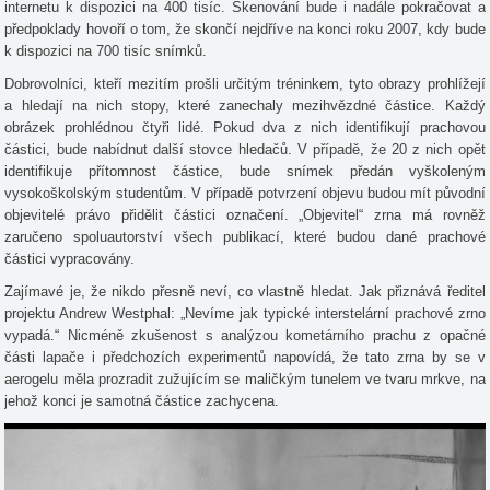
internetu k dispozici na 400 tisíc. Skenování bude i nadále pokračovat a
předpoklady hovoří o tom, že skončí nejdříve na konci roku 2007, kdy bude
k dispozici na 700 tisíc snímků.
Dobrovolníci, kteří mezitím prošli určitým tréninkem, tyto obrazy prohlížejí
a hledají na nich stopy, které zanechaly mezihvězdné částice. Každý
obrázek prohlédnou čtyři lidé. Pokud dva z nich identifikují prachovou
částici, bude nabídnut další stovce hledačů. V případě, že 20 z nich opět
identifikuje přítomnost částice, bude snímek předán vyškoleným
vysokoškolským studentům. V případě potvrzení objevu budou mít původní
objevitelé právo přidělit částici označení. „Objevitel“ zrna má rovněž
zaručeno spoluautorství všech publikací, které budou dané prachové
částici vypracovány.
Zajímavé je, že nikdo přesně neví, co vlastně hledat. Jak přiznává ředitel
projektu Andrew Westphal: „Nevíme jak typické interstelární prachové zrno
vypadá.“ Nicméně zkušenost s analýzou kometárního prachu z opačné
části lapače i předchozích experimentů napovídá, že tato zrna by se v
aerogelu měla prozradit zužujícím se maličkým tunelem ve tvaru mrkve, na
jehož konci je samotná částice zachycena.