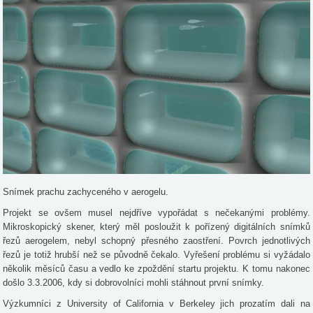
Snímek prachu zachyceného v aerogelu.
Projekt se ovšem musel nejdříve vypořádat s nečekanými problémy.
Mikroskopický skener, který měl posloužit k pořízený digitálních snímků
řezů aerogelem, nebyl schopný přesného zaostření. Povrch jednotlivých
řezů je totiž hrubší než se původně čekalo. Vyřešení problému si vyžádalo
několik měsíců času a vedlo ke zpoždění startu projektu. K tomu nakonec
došlo 3.3.2006, kdy si dobrovolníci mohli stáhnout první snímky.
Výzkumníci z University of California v Berkeley jich prozatím dali na