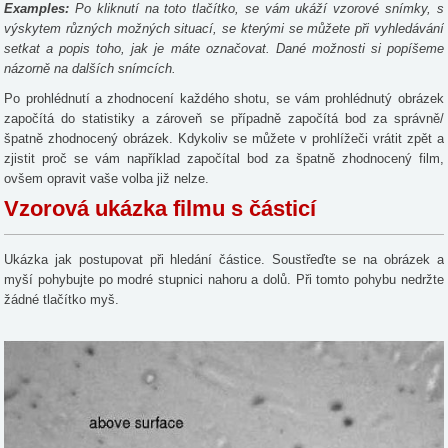
Examples:
Po kliknutí na toto tlačítko, se vám ukáží vzorové snímky, s
výskytem různých možných situací, se kterými se můžete při vyhledávání
setkat a popis toho, jak je máte označovat. Dané možnosti si popíšeme
názorně na dalších snímcích.
Po prohlédnutí a zhodnocení každého shotu, se vám prohlédnutý obrázek
započítá do statistiky a zároveň se případně započítá bod za správně/
špatně zhodnocený obrázek. Kdykoliv se můžete v prohlížeči vrátit zpět a
zjistit proč se vám například započítal bod za špatně zhodnocený film,
ovšem opravit vaše volba již nelze.
Vzorová ukázka filmu s částicí
Ukázka jak postupovat při hledání částice. Soustřeďte se na obrázek a
myší pohybujte po modré stupnici nahoru a dolů. Při tomto pohybu nedržte
žádné tlačítko myš.