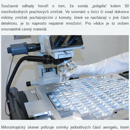
Současné odhady hovoří o tom, že sonda „polapila“ kolem 50
mezihvězdných prachových zrníček. Ve srovnání s tisíci či snad dokonce
milióny zrníček pocházejícími z komety, které se nacházejí v jiné části
detektoru, je to naprosto nepatrné množství. Pro vědce je to ovšem
srovnatelně cenný materiál.
Mikroskopický skener pořizuje snímky jednotlivých částí aerogelu, které