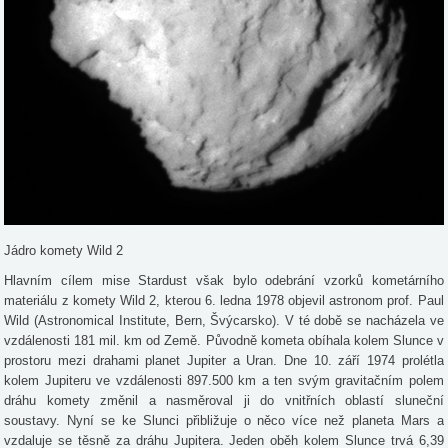
Jádro komety Wild 2
Hlavním cílem mise Stardust však bylo odebrání vzorků kometárního
materiálu z komety Wild 2, kterou 6. ledna 1978 objevil astronom prof. Paul
Wild (Astronomical Institute, Bern, Švýcarsko). V té době se nacházela ve
vzdálenosti 181 mil. km od Země. Původně kometa obíhala kolem Slunce v
prostoru mezi drahami planet Jupiter a Uran. Dne 10. září 1974 prolétla
kolem Jupiteru ve vzdálenosti 897.500 km a ten svým gravitačním polem
dráhu komety změnil a nasměroval ji do vnitřních oblastí sluneční
soustavy. Nyní se ke Slunci přibližuje o něco více než planeta Mars a
vzdaluje se těsně za dráhu Jupitera. Jeden oběh kolem Slunce trvá 6,39