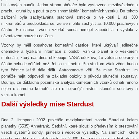
hliníkových buněk. Jedna strana sběrače byla vystavena mezihvězdnému
prachu, druhá byla použita pro shromáždění kometárních vzorků. Do tohoto
zařízení byla zachytávána prachová zrníčka o velikosti 1 až 300
mikrometrů a předpokládá se, že se mohlo zachytit až 10.000 prachových
částic. Po nabrání všech vzorků sonda aerogel zapečetila a vyslala v
návratovém pouzdru na Zem.
Vzorky by měli obsahovat kometární částice, které ukrývají jedinečné
chemické a fyzikální informace z období vzniku planet a o veškerém
materiálu, který nás dnes obklopuje. NASA očekává, že většina sebraných
částic nebude větších než třetina milimetru. Pro studium však vědci budou
tyto částice ještě dále dělit. Astronomové věří, že mise Stardust jim
pomůže najít odpovědi na základní otázky o původu sluneční soustavy.
Doufají, že důkladná pozemská analýza kometárních vzorků odhalí mnoho
nejen o samotné kometě, ale i o nejranější historii sluneční soustavy a
vzniku komet.
Další výsledky mise Stardust
Dne 2. listopadu 2002 proletěla meziplanetární sonda Stardust kolem
planetky (5535) Annefrank. Setkání, které sloužilo především k otestování
všech systémů sondy, přineslo i vědecké výsledky. Na snímcích, které
sonda pořídila ze vzdálenosti asi 3.300 km sice nelze rozlišit detaily