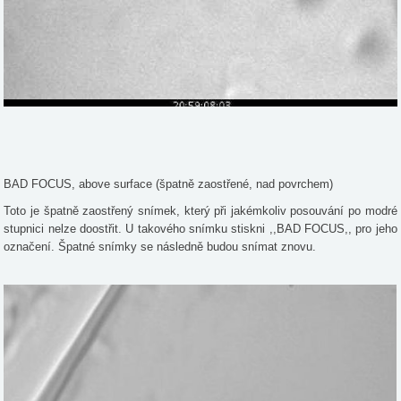
BAD FOCUS, above surface (špatně zaostřené, nad povrchem)
Toto je špatně zaostřený snímek, který při jakémkoliv posouvání po modré
stupnici nelze doostřit. U takového snímku stiskni ,,BAD FOCUS,, pro jeho
označení. Špatné snímky se následně budou snímat znovu.