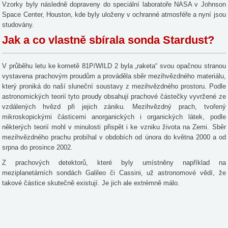
Vzorky byly následně dopraveny do speciální laboratoře NASA v Johnson
Space Center, Houston, kde byly uloženy v ochranné atmosféře a nyní jsou
studovány.
Jak a co vlastně sbírala sonda Stardust?
V průběhu letu ke kometě 81P/WILD 2 byla „raketa“ svou opačnou stranou
vystavena prachovým proudům a prováděla sběr mezihvězdného materiálu,
který proniká do naší sluneční soustavy z mezihvězdného prostoru. Podle
astronomických teorií tyto proudy obsahují prachové částečky vyvržené ze
vzdálených hvězd při jejich zániku. Mezihvězdný prach, tvořený
mikroskopickými částicemi anorganických i organických látek, podle
některých teorií mohl v minulosti přispět i ke vzniku života na Zemi. Sběr
mezihvězdného prachu probíhal v obdobích od února do května 2000 a od
srpna do prosince 2002.
Z prachových detektorů, které byly umístněny například na
meziplanetárních sondách Galileo či Cassini, už astronomové vědí, že
takové částice skutečně existují. Je jich ale extrémně málo.