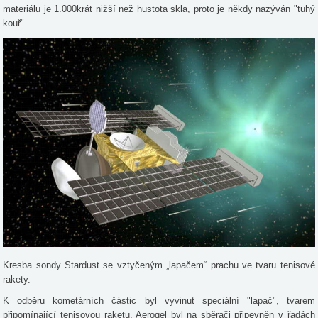
materiálu je 1.000krát nižší než hustota skla, proto je někdy nazýván "tuhý
kouř".
Kresba sondy Stardust se vztyčeným „lapačem“ prachu ve tvaru tenisové
rakety.
K odběru kometárních částic byl vyvinut speciální "lapač", tvarem
připomínající tenisovou raketu. Aerogel byl na sběrači připevněn v řadách