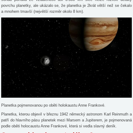
povrchu planetky, ale ukázalo se, že planetka je 2krát větší než se čekalo
a mnohem tmavší (největší rozměr okolo 8 km).
Planetka pojmenovanou po oběti holokaustu Anne Frankové.
Planetka, kterou objevil v březnu 1942 německý astronom Karl Reinmuth a
patří do hlavního pásu planetek mezi Marsem a Jupiterem, je pojmenovaná
podle oběti holocaustu Anne Frankové, která si vedla slavný deník.