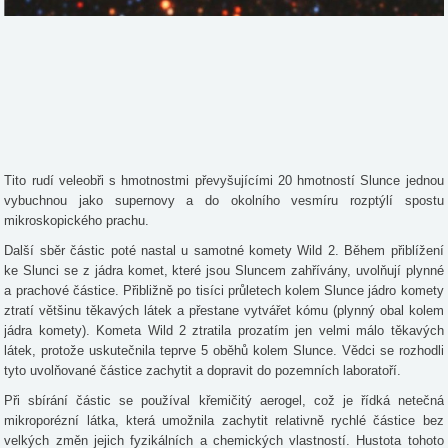
Tito rudí veleobři s hmotnostmi převyšujícími 20 hmotností Slunce jednou
vybuchnou jako supernovy a do okolního vesmíru rozptýlí spostu
mikroskopického prachu.
Další sběr částic poté nastal u samotné komety Wild 2. Během přiblížení
ke Slunci se z jádra komet, které jsou Sluncem zahřívány, uvolňují plynné
a prachové částice. Přibližně po tisíci průletech kolem Slunce jádro komety
ztratí většinu těkavých látek a přestane vytvářet kómu (plynný obal kolem
jádra komety). Kometa Wild 2 ztratila prozatím jen velmi málo těkavých
látek, protože uskutečnila teprve 5 oběhů kolem Slunce. Vědci se rozhodli
tyto uvolňované částice zachytit a dopravit do pozemních laboratoří.
Při sbírání částic se používal křemičitý aerogel, což je řídká netečná
mikroporézní látka, která umožnila zachytit relativně rychlé částice bez
velkých změn jejich fyzikálních a chemických vlastností. Hustota tohoto