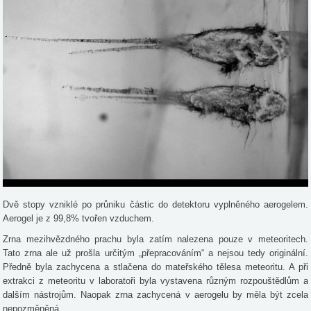
Dvě stopy vzniklé po průniku částic do detektoru vyplněného aerogelem.
Aerogel je z 99,8% tvořen vzduchem.
Zrna mezihvězdného prachu byla zatím nalezena pouze v meteoritech.
Tato zrna ale už prošla určitým „přepracováním“ a nejsou tedy originální.
Předně byla zachycena a stlačena do mateřského tělesa meteoritu. A při
extrakci z meteoritu v laboratoři byla vystavena různým rozpouštědlům a
dalším nástrojům. Naopak zrna zachycená v aerogelu by měla být zcela
nepozměněná.