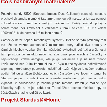
Co s nasbíraným materiálem?
Pouzdro sondy SIDC (Stardust Impact Dust Collector) obsahuje spoustu
prachových zrnek, nicméně tato zrnka mohou být nalezena jen za pomoci
mikroskopických snímků s velkým zvětšením. Každý snímek pokrývá
oblast menší než zrnko soli a vzhledem k tomu, že celý SIDC má kolem
1000cm^2, bude potřeba 1,6 milionu snímků.
Částečky nelze najít automatickými systémy. Běžně se tyto problémy řeší
tak, že se vezme automatický mikroskop, který udělá dva snímky z
různých hloubek vzorku. Snímky následně vyhodnotí počítač a určí, jestli
tam je stopa po impaktu nebo ne. Zde však jsou všechny částečky v
nejsvrchnější vrstvě aerogelu, kde je gel rozlámán a je na něm mnoho
kazů, méně než 0,1milimetru hluboko. Bylo nutné vyvinout sofistikované
algoritmy, které stopy po zrnkách oddělí od kazů. Nejprve je ovšem potřeba
udělat řádnou analýzu těchto prachových částeček a vzhledem k tomu, že
Stardust je první sonda která je přivezla, nikdo neví, jak přesně budou
vypadat. V současnosti je známa jediná metoda, kterou je možné tyto
částečky najít, a tím je
lidské oko
. To dokáže s trochou tréninku stopy po
částečkách snadno rozlišit od kazů.
Projekt
Stardust@Home