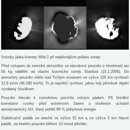
Snímky jádra komety Wild 2 při nejtěsnějším průletu sondy
Před vstupem do zemské atmosféry se návratové pouzdro o hmotnosti asi
50 kg oddělilo od vlastní kosmické sondy Stardust (15.1.2006). Do
atmosféry pouzdro vlétlo nad Tichým oceánem ve výšce 125 km rychlostí
12,8 km/s (46.180 km/h). To je největší rychlost, jakou kdy přistával objekt
vyrobený člověkem.
Pouzdro klesalo k zemskému povrchu volným pádem. Při brzdění
kometární vzorky před extrémním žárem a shořením uchránil
aerodynamický štít, který pohltil 99 % pohybové energie.
Stabilizační padák se otevřel ve výšce 32 km a ve výšce 3 km hlavní
padák, na kterém pouzdro během 10 minut přistálo.