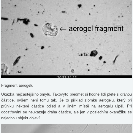
Fragment aerogelu
Ukázka nejčastějšího omylu. Takovýto předmět si hodně lidí plete s dráhou
částice, ovšem není tomu tak. Je to příklad zlomku aerogelu, který při
průniku některé částice odlétl a v jiném místě na aerogelu ulpěl. Při
doostřování se neukazuje dráha částice, ale jen v posledním okamžiku se
najednou objekt objeví.