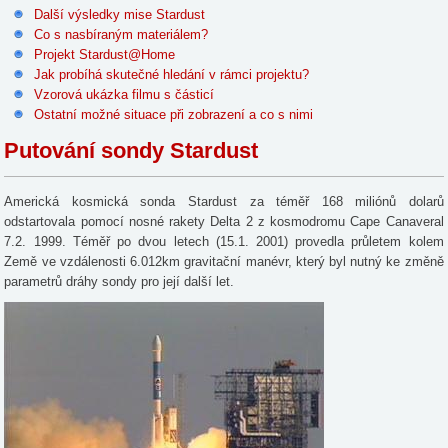
Další výsledky mise Stardust
Co s nasbíraným materiálem?
Projekt Stardust@Home
Jak probíhá skutečné hledání v rámci projektu?
Vzorová ukázka filmu s částicí
Ostatní možné situace při zobrazení a co s nimi
Putování sondy Stardust
Americká kosmická sonda Stardust za téměř 168 miliónů dolarů
odstartovala pomocí nosné rakety Delta 2 z kosmodromu Cape Canaveral
7.2. 1999. Téměř po dvou letech (15.1. 2001) provedla průletem kolem
Země ve vzdálenosti 6.012km gravitační manévr, který byl nutný ke změně
parametrů dráhy sondy pro její další let.