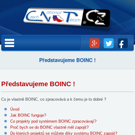
Přejít k
hlavnímu
obsahu
Hlavní menu
Představujeme BOINC !
Představujeme BOINC !
Co je vlastně BOINC, co zpracovává a k čemu je to dobré ?
Úvod
Jak BOINC funguje?
Co projekty pod systémem BOINC zpracovávají?
Proč bych se do BOINC vlastně měl zapojit?
Do kterých projektů se můžete díky systému BOINC zapojit?