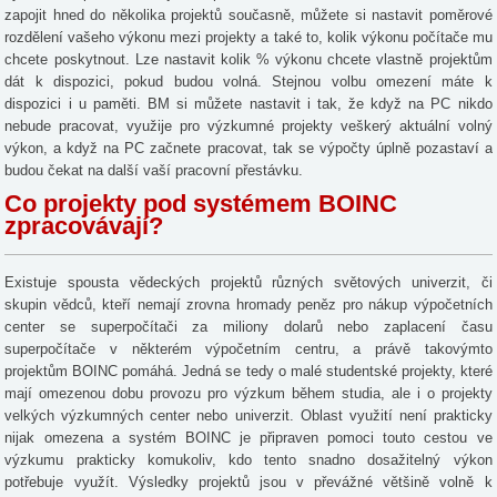
zapojit hned do několika projektů současně, můžete si nastavit poměrové
rozdělení vašeho výkonu mezi projekty a také to, kolik výkonu počítače mu
chcete poskytnout. Lze nastavit kolik % výkonu chcete vlastně projektům
dát k dispozici, pokud budou volná. Stejnou volbu omezení máte k
dispozici i u paměti. BM si můžete nastavit i tak, že když na PC nikdo
nebude pracovat, využije pro výzkumné projekty veškerý aktuální volný
výkon, a když na PC začnete pracovat, tak se výpočty úplně pozastaví a
budou čekat na další vaší pracovní přestávku.
Co projekty pod systémem BOINC
zpracovávají?
Existuje spousta vědeckých projektů různých světových univerzit, či
skupin vědců, kteří nemají zrovna hromady peněz pro nákup výpočetních
center se superpočítači za miliony dolarů nebo zaplacení času
superpočítače v některém výpočetním centru, a právě takovýmto
projektům BOINC pomáhá. Jedná se tedy o malé studentské projekty, které
mají omezenou dobu provozu pro výzkum během studia, ale i o projekty
velkých výzkumných center nebo univerzit. Oblast využití není prakticky
nijak omezena a systém BOINC je připraven pomoci touto cestou ve
výzkumu prakticky komukoliv, kdo tento snadno dosažitelný výkon
potřebuje využít. Výsledky projektů jsou v převážné většině volně k