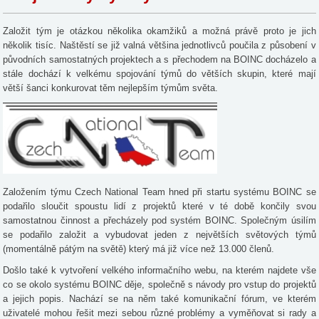
Založit tým je otázkou několika okamžiků a možná právě proto je jich
několik tisíc. Naštěstí se již valná většina jednotlivců poučila z působení v
původních samostatných projektech a s přechodem na BOINC docházelo a
stále dochází k velkému spojování týmů do větších skupin, které mají
větší šanci konkurovat těm nejlepším týmům světa.
Založením týmu Czech National Team hned při startu systému BOINC se
podařilo sloučit spoustu lidí z projektů které v té době končily svou
samostatnou činnost a přecházely pod systém BOINC. Společným úsilím
se podařilo založit a vybudovat jeden z největších světových týmů
(momentálně pátým na světě) který má již více než 13.000 členů.
Došlo také k vytvoření velkého informačního webu, na kterém najdete vše
co se okolo systému BOINC děje, společně s návody pro vstup do projektů
a jejich popis. Nachází se na něm také komunikační fórum, ve kterém
uživatelé mohou řešit mezi sebou různé problémy a vyměňovat si rady a