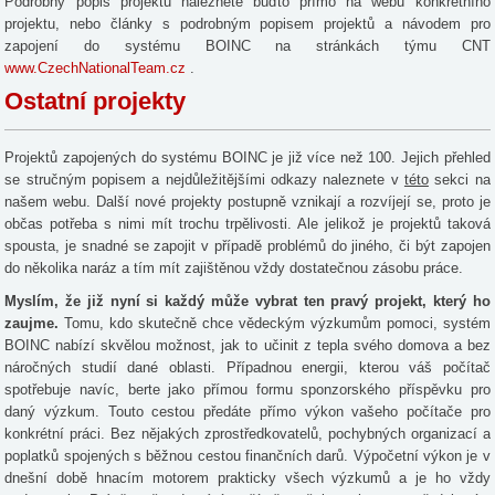
Podrobný popis projektů naleznete buďto přímo na webu konkrétního
projektu, nebo články s podrobným popisem projektů a návodem pro
zapojení do systému BOINC na stránkách týmu CNT
www.CzechNationalTeam.cz
.
Ostatní projekty
Projektů zapojených do systému BOINC je již více než 100. Jejich přehled
se stručným popisem a nejdůležitějšími odkazy naleznete v
této
sekci na
našem webu. Další nové projekty postupně vznikají a rozvíjejí se, proto je
občas potřeba s nimi mít trochu trpělivosti. Ale jelikož je projektů taková
spousta, je snadné se zapojit v případě problémů do jiného, či být zapojen
do několika naráz a tím mít zajištěnou vždy dostatečnou zásobu práce.
Myslím, že již nyní si každý může vybrat ten pravý projekt, který ho
zaujme.
Tomu, kdo skutečně chce vědeckým výzkumům pomoci, systém
BOINC nabízí skvělou možnost, jak to učinit z tepla svého domova a bez
náročných studií dané oblasti. Případnou energii, kterou váš počítač
spotřebuje navíc, berte jako přímou formu sponzorského příspěvku pro
daný výzkum. Touto cestou předáte přímo výkon vašeho počítače pro
konkrétní práci. Bez nějakých zprostředkovatelů, pochybných organizací a
poplatků spojených s běžnou cestou finančních darů. Výpočetní výkon je v
dnešní době hnacím motorem prakticky všech výzkumů a je ho vždy