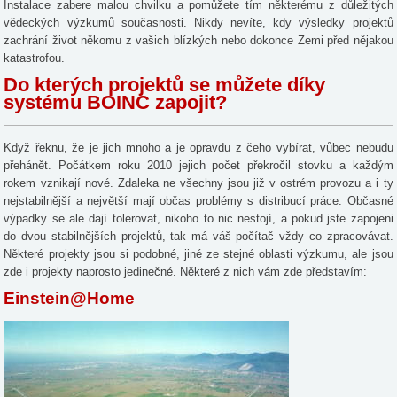
Instalace zabere malou chvilku a pomůžete tím některému z důležitých
vědeckých výzkumů současnosti. Nikdy nevíte, kdy výsledky projektů
zachrání život někomu z vašich blízkých nebo dokonce Zemi před nějakou
katastrofou.
Do kterých projektů se můžete díky
systému BOINC zapojit?
Když řeknu, že je jich mnoho a je opravdu z čeho vybírat, vůbec nebudu
přehánět. Počátkem roku 2010 jejich počet překročil stovku a každým
rokem vznikají nové. Zdaleka ne všechny jsou již v ostrém provozu a i ty
nejstabilnější a největší mají občas problémy s distribucí práce. Občasné
výpadky se ale dají tolerovat, nikoho to nic nestojí, a pokud jste zapojeni
do dvou stabilnějších projektů, tak má váš počítač vždy co zpracovávat.
Některé projekty jsou si podobné, jiné ze stejné oblasti výzkumu, ale jsou
zde i projekty naprosto jedinečné. Některé z nich vám zde představím:
Einstein@Home