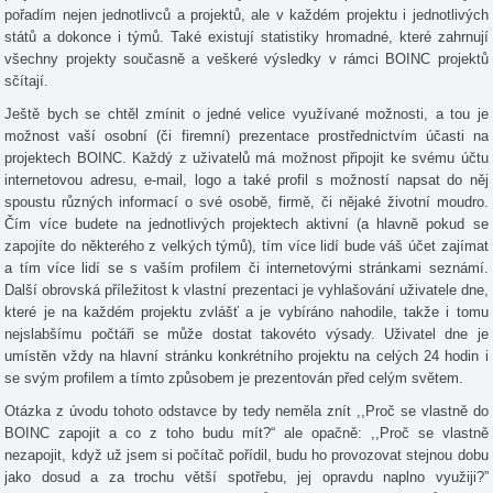
pořadím nejen jednotlivců a projektů, ale v každém projektu i jednotlivých
států a dokonce i týmů. Také existují statistiky hromadné, které zahrnují
všechny projekty současně a veškeré výsledky v rámci BOINC projektů
sčítají.
Ještě bych se chtěl zmínit o jedné velice využívané možnosti, a tou je
možnost vaší osobní (či firemní) prezentace prostřednictvím účasti na
projektech BOINC. Každý z uživatelů má možnost připojit ke svému účtu
internetovou adresu, e-mail, logo a také profil s možností napsat do něj
spoustu různých informací o své osobě, firmě, či nějaké životní moudro.
Čím více budete na jednotlivých projektech aktivní (a hlavně pokud se
zapojíte do některého z velkých týmů), tím více lidí bude váš účet zajímat
a tím více lidí se s vaším profilem či internetovými stránkami seznámí.
Další obrovská příležitost k vlastní prezentaci je vyhlašování uživatele dne,
které je na každém projektu zvlášť a je vybíráno nahodile, takže i tomu
nejslabšímu počtáři se může dostat takovéto výsady. Uživatel dne je
umístěn vždy na hlavní stránku konkrétního projektu na celých 24 hodin i
se svým profilem a tímto způsobem je prezentován před celým světem.
Otázka z úvodu tohoto odstavce by tedy neměla znít ,,Proč se vlastně do
BOINC zapojit a co z toho budu mít?“ ale opačně: ,,Proč se vlastně
nezapojit, když už jsem si počítač pořídil, budu ho provozovat stejnou dobu
jako dosud a za trochu větší spotřebu, jej opravdu naplno využiji?”