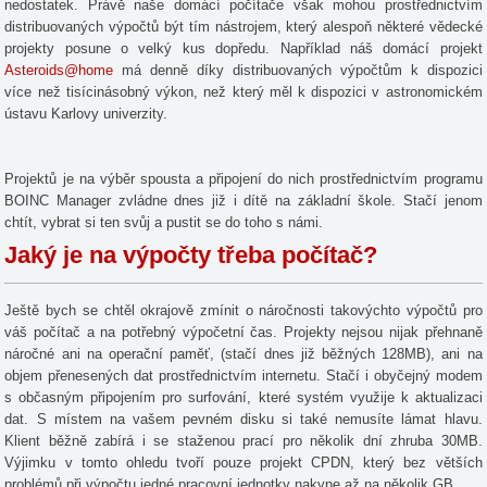
nedostatek. Právě naše domácí počítače však mohou prostřednictvím
distribuovaných výpočtů být tím nástrojem, který alespoň některé vědecké
projekty posune o velký kus dopředu. Například náš domácí projekt
Asteroids@home
má denně díky distribuovaných výpočtům k dispozici
více než tisícinásobný výkon, než který měl k dispozici v astronomickém
ústavu Karlovy univerzity.
Projektů je na výběr spousta a připojení do nich prostřednictvím programu
BOINC Manager zvládne dnes již i dítě na základní škole. Stačí jenom
chtít, vybrat si ten svůj a pustit se do toho s námi.
Jaký je na výpočty třeba počítač?
Ještě bych se chtěl okrajově zmínit o náročnosti takovýchto výpočtů pro
váš počítač a na potřebný výpočetní čas. Projekty nejsou nijak přehnaně
náročné ani na operační paměť, (stačí dnes již běžných 128MB), ani na
objem přenesených dat prostřednictvím internetu. Stačí i obyčejný modem
s občasným připojením pro surfování, které systém využije k aktualizaci
dat. S místem na vašem pevném disku si také nemusíte lámat hlavu.
Klient běžně zabírá i se staženou prací pro několik dní zhruba 30MB.
Výjimku v tomto ohledu tvoří pouze projekt CPDN, který bez větších
problémů při výpočtu jedné pracovní jednotky nakyne až na několik GB.