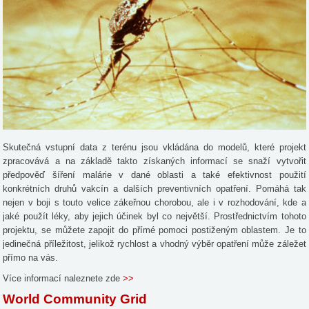
Skutečná vstupní data z terénu jsou vkládána do modelů, které projekt
zpracovává a na základě takto získaných informací se snaží vytvořit
předpověď šíření malárie v dané oblasti a také efektivnost použití
konkrétních druhů vakcín a dalších preventivních opatření. Pomáhá tak
nejen v boji s touto velice zákeřnou chorobou, ale i v rozhodování, kde a
jaké použít léky, aby jejich účinek byl co největší. Prostřednictvím tohoto
projektu, se můžete zapojit do přímé pomoci postiženým oblastem. Je to
jedinečná příležitost, jelikož rychlost a vhodný výběr opatření může záležet
přímo na vás.
Více informací naleznete zde
>>
World Community Grid