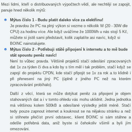
Mezi lidmi, kteří o distribuovaných výpočtech vědí, ale nechtějí se zapojit,
panuje hned několik mýtů:
Mýtus číslo 1 - Budu platit daleko více za elektřinu!
Je pravdou že PC na plný výkon si vezme o několik W (20 - 30W dle
CPU) za hodinu více. Ale když uvážíme že 1000Wh u nás stojí 5 Kč,
můžete si jistě sami představit, kolik zaplatíte asi navíc, když si
BOINC nainstalujete.
Mýtus číslo 2 - Potřebuji stálé připojení k internetu a to mě bude
stát spoustu peněz navíc!
Není to vůbec pravda. Většině projektů stačí odeslání zpracovaných
dat 1x za týden či dva a kdo by s tím měl i tak problém, stačí když se
zapojí do projektu CPDN, kde stačí připojit se 1x za rok a to klidně i
při přenesení na jiný PC (úplně z jiného PC než na kterém
zpracovávání probíhalo).
Další z věcí, která se může dotýkat peněz za připojení je objem
stahovaných dat a i v tomto ohledu vás mohu uklidnit. Jedna jednotka
má většinou kolem 500kB a odesílané výsledky ještě méně. Stačí
tedy pouze zapnout internet a kouknout se na nějakou stránku a než
si stihnete přečíst první odstavec, klient BOINC si sám stáhne a
odešle potřebná data, aniž byste si čehokoliv všimli a byli jím
omezováni.