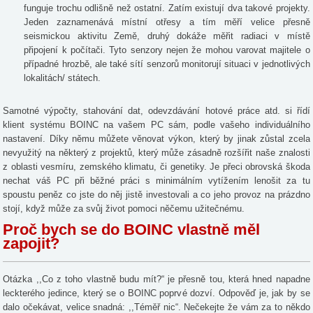
funguje trochu odlišně než ostatní. Zatím existují dva takové projekty.
Jeden zaznamenává místní otřesy a tím měří velice přesně
seismickou aktivitu Země, druhý dokáže měřit radiaci v místě
připojení k počítači. Tyto senzory nejen že mohou varovat majitele o
případné hrozbě, ale také sítí senzorů monitorují situaci v jednotlivých
lokalitách/ státech.
Samotné výpočty, stahování dat, odevzdávání hotové práce atd. si řídí
klient systému BOINC na vašem PC sám, podle vašeho individuálního
nastavení. Díky němu můžete věnovat výkon, který by jinak zůstal zcela
nevyužitý na některý z projektů, který může zásadně rozšířit naše znalosti
z oblasti vesmíru, zemského klimatu, či genetiky. Je přeci obrovská škoda
nechat váš PC při běžné práci s minimálním vytížením lenošit za tu
spoustu peněz co jste do něj jistě investovali a co jeho provoz na prázdno
stojí, když může za svůj život pomoci něčemu užitečnému.
Proč bych se do BOINC vlastně měl
zapojit?
Otázka ,,Co z toho vlastně budu mít?“ je přesně tou, která hned napadne
leckterého jedince, který se o BOINC poprvé dozví. Odpověď je, jak by se
dalo očekávat, velice snadná: ,,Téměř nic“. Nečekejte že vám za to někdo