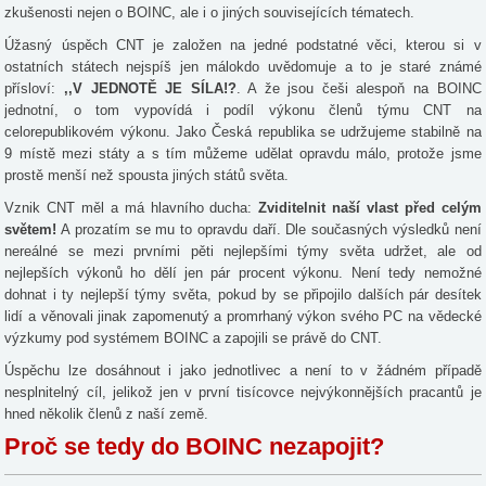
zkušenosti nejen o BOINC, ale i o jiných souvisejících tématech.
Úžasný úspěch CNT je založen na jedné podstatné věci, kterou si v
ostatních státech nejspíš jen málokdo uvědomuje a to je staré známé
přísloví:
,,V JEDNOTĚ JE SÍLA!?
. A že jsou češi alespoň na BOINC
jednotní, o tom vypovídá i podíl výkonu členů týmu CNT na
celorepublikovém výkonu. Jako Česká republika se udržujeme stabilně na
9 místě mezi státy a s tím můžeme udělat opravdu málo, protože jsme
prostě menší než spousta jiných států světa.
Vznik CNT měl a má hlavního ducha:
Zviditelnit naší vlast před celým
světem!
A prozatím se mu to opravdu daří. Dle současných výsledků není
nereálné se mezi prvními pěti nejlepšími týmy světa udržet, ale od
nejlepších výkonů ho dělí jen pár procent výkonu. Není tedy nemožné
dohnat i ty nejlepší týmy světa, pokud by se připojilo dalších pár desítek
lidí a věnovali jinak zapomenutý a promrhaný výkon svého PC na vědecké
výzkumy pod systémem BOINC a zapojili se právě do CNT.
Úspěchu lze dosáhnout i jako jednotlivec a není to v žádném případě
nesplnitelný cíl, jelikož jen v první tisícovce nejvýkonnějších pracantů je
hned několik členů z naší země.
Proč se tedy do BOINC nezapojit?