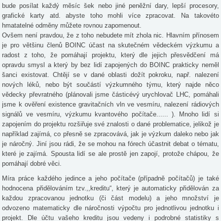
bude posílat každý měsíc šek nebo jiné peněžní dary, lepší procesory,
grafické karty atd. abyste toho mohli více zpracovat. Na takovéto
hmatatelné odměny můžete rovnou zapomenout.
Ovšem není pravdou, že z toho nebudete mít zhola nic. Hlavním přínosem
je pro většinu členů BOINC účast na skutečném vědeckém výzkumu a
radost z toho, že pomáhají projektu, který dle jejich přesvědčení má
opravdu smysl a který by bez lidí zapojených do BOINC prakticky neměl
šanci existovat. Chtějí se v dané oblasti dožít pokroku, např. nalezení
nových léků, nebo být součástí výzkumného týmu, který najde něco
vědecky převratného (plánovali jsme částicévý urychlovač LHC, pomáhali
jsme k ověření existence gravitačních vln ve vesmíru, nalezení rádiových
signálů ve vesmíru, výzkumu kvantového počítače...... ). Mnoho lidí si
zapojením do projektu rozšiřuje své znalosti o dané problematice, jelikož je
například zajímá, co přesně se zpracovává, jak je výzkum daleko nebo jak
je náročný. Jiní jsou rádi, že se mohou na fórech účastnit debat o tématu,
které je zajímá. Spousta lidí se ale prostě jen zapojí, protože chápou, že
pomáhají dobré věci.
Míra práce každého jedince a jeho počítače (případně počítačů) je také
hodnocena přidělováním tzv.,,kreditu“, který je automaticky přidělován za
každou zpracovanou jednotku (či část modelu) a jeho množství je
odvozeno matematicky dle náročnosti výpočtu pro jednotlivou jednotku i
projekt. Dle účtu vašeho kreditu jsou vedeny i podrobné statistiky s