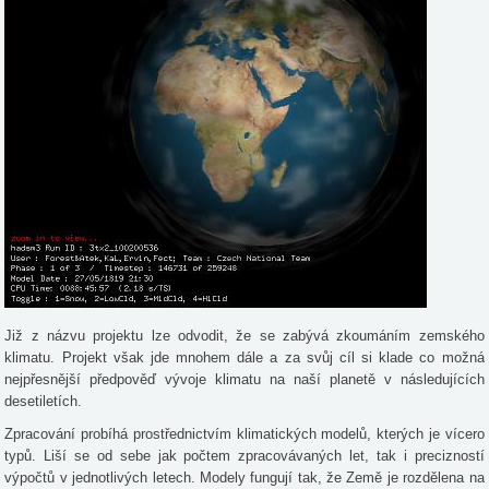
Již z názvu projektu lze odvodit, že se zabývá zkoumáním zemského
klimatu. Projekt však jde mnohem dále a za svůj cíl si klade co možná
nejpřesnější předpověď vývoje klimatu na naší planetě v následujících
desetiletích.
Zpracování probíhá prostřednictvím klimatických modelů, kterých je vícero
typů. Liší se od sebe jak počtem zpracovávaných let, tak i precizností
výpočtů v jednotlivých letech. Modely fungují tak, že Země je rozdělena na