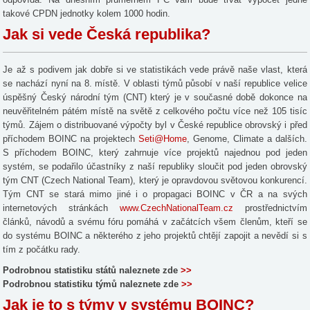
takové CPDN jednotky kolem 1000 hodin.
Jak si vede Česká republika?
Je až s podivem jak dobře si ve statistikách vede právě naše vlast, která
se nachází nyní na 8. místě. V oblasti týmů působí v naší republice velice
úspěšný Český národní tým (CNT) který je v současné době dokonce na
neuvěřitelném pátém místě na světě z celkového počtu více než 105 tisíc
týmů. Zájem o distribuované výpočty byl v České republice obrovský i před
příchodem BOINC na projektech
Seti@Home
, Genome, Climate a dalších.
S příchodem BOINC, který zahrnuje více projektů najednou pod jeden
systém, se podařilo účastníky z naší republiky sloučit pod jeden obrovský
tým CNT (Czech National Team), který je opravdovou světovou konkurencí.
Tým CNT se stará mimo jiné i o propagaci BOINC v ČR a na svých
internetových stránkách
www.CzechNationalTeam.cz
prostřednictvím
článků, návodů a svému fóru pomáhá v začátcích všem členům, kteří se
do systému BOINC a některého z jeho projektů chtějí zapojit a nevědí si s
tím z počátku rady.
Podrobnou statistiku států naleznete zde
>>
Podrobnou statistiku týmů naleznete zde
>>
Jak je to s týmy v systému BOINC?