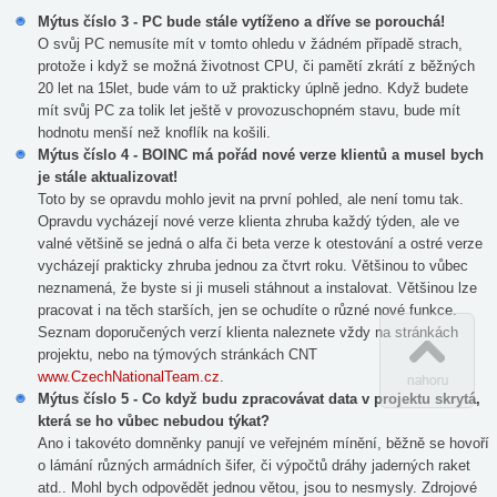
Mýtus číslo 3 - PC bude stále vytíženo a dříve se porouchá!
O svůj PC nemusíte mít v tomto ohledu v žádném případě strach,
protože i když se možná životnost CPU, či pamětí zkrátí z běžných
20 let na 15let, bude vám to už prakticky úplně jedno. Když budete
mít svůj PC za tolik let ještě v provozuschopném stavu, bude mít
hodnotu menší než knoflík na košili.
Mýtus číslo 4 - BOINC má pořád nové verze klientů a musel bych
je stále aktualizovat!
Toto by se opravdu mohlo jevit na první pohled, ale není tomu tak.
Opravdu vycházejí nové verze klienta zhruba každý týden, ale ve
valné většině se jedná o alfa či beta verze k otestování a ostré verze
vycházejí prakticky zhruba jednou za čtvrt roku. Většinou to vůbec
neznamená, že byste si ji museli stáhnout a instalovat. Většinou lze
pracovat i na těch starších, jen se ochudíte o různé nové funkce.
Seznam doporučených verzí klienta naleznete vždy na stránkách
projektu, nebo na týmových stránkách CNT
www.CzechNationalTeam.cz
.
Mýtus číslo 5 - Co když budu zpracovávat data v projektu skrytá,
která se ho vůbec nebudou týkat?
Ano i takovéto domněnky panují ve veřejném mínění, běžně se hovoří
o lámání různých armádních šifer, či výpočtů dráhy jaderných raket
atd.. Mohl bych odpovědět jednou větou, jsou to nesmysly. Zdrojové