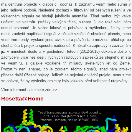
má centrum projektu k dispozici, dochází k záznamu vesmírného šumu v
jeho rádiové podobě. Následně dochází k filtrování od běžných rušení a ve
výsledném signálu se hledají jakékoliv anomálie. Těmi mohou být velké
události ve vesmíru (srážky velkých těles, pulsary...), ale také věci nám
dosud neznámé. Je velice lákavé si pohrávat s myšlenkou, že by jsme
mohli zachytit například i signál z nějaké vzdálené obydlené planety, nebo
vesmírné sondy, vyslané jinou civilizací a právě i tato možnost přitahuje po
dlouhá léta k projektu spoustu nadšenců. K několika zajímavým záznamům
již v minulosti došlo a v posledních letech (2012-2015) dokonce došlo k
zachycení více než desíti rychlých rádiových záblesků ze stejného místa
ve vesmíru, z galaxie vzdálené tři miliardy světelných let od Země.
Prozatím není známo, co je zdrojem těchto signálů, snad nám projekt
přinese další úžasné objevy. Jelikož se nejedná o vládní projekt, nemusíme
se obávat, že by výsledky projekty byly jakkoliv před veřejností utajovány.
Více informací naleznete zde
>>
Rosetta@Home