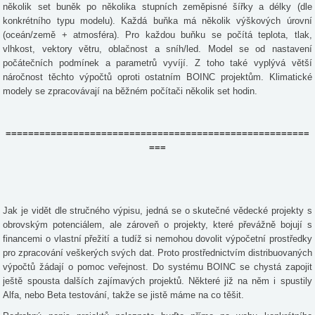
několik set buněk po několika stupních zeměpisné šířky a délky (dle
konkrétního typu modelu). Každá buňka má několik výškových úrovní
(oceán/země + atmosféra). Pro každou buňku se počítá teplota, tlak,
vlhkost, vektory větru, oblačnost a sníh/led. Model se od nastavení
počátečních podmínek a parametrů vyvíjí. Z toho také vyplývá větší
náročnost těchto výpočtů oproti ostatním BOINC projektům. Klimatické
modely se zpracovávají na běžném počítači několik set hodin.
======================================================
===
Jak je vidět dle stručného výpisu, jedná se o skutečné vědecké projekty s
obrovským potenciálem, ale zároveň o projekty, které převážně bojují s
financemi o vlastní přežití a tudíž si nemohou dovolit výpočetní prostředky
pro zpracování veškerých svých dat. Proto prostřednictvím distribuovaných
výpočtů žádají o pomoc veřejnost. Do systému BOINC se chystá zapojit
ještě spousta dalších zajímavých projektů. Některé již na něm i spustily
Alfa, nebo Beta testování, takže se jistě máme na co těšit.