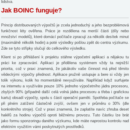
lidstva.
Jak BOINC funguje?
Princip distribuovaných výpočtů je zcela jednoduchý a jeho bezproblémová
funkčnost léty ověřena. Práce je rozdělena na menší části (díly nebo
množství modelů), které domácí počítače zpracují za několik desítek minut
(maximálně několik hodin) a poté výsledky pošlou zpět do centra výzkumu.
Zde se tyto střípky slučují do celkového výsledku.
Klient si po přihlášení k projektu stáhne výpočetní aplikaci a nějakou tu
práci ke zpracování. Aplikaci je přidělena systémem vždy ta nejnižší
priorita, což v praxi znamená, že jakákoliv vaše činnost má před těmito
vědeckými výpočty přednost. Aplikace pružně ustupuje a bere si vždy jen
tolik výkonu, kolik ho momentálně nevyužíváte. Například když surfujete
na internetu a využíváte pouze 10% jednoho výpočetního jádra procesoru,
zbylých 90% (případně další celá volná jádra procesoru a třeba i grafickou
kartu) obsadí výpočty, spolu s částí operační paměti. Spotřeba počítače se
při plném zatížení částečně zvýší, ovšem jen v průměru o 30% (dle
konkrétního stroje). Což v praxi znamená, že zaplatíte navíc zhruba deset
haléřů za hodinu výpočtů oproti běžnému provozu. Tuto částku lze brát
jako formu sponzoringu daného výzkumu, kde máte naprostou kontrolu nad
efektním využitím vámi poskytnutých prostředků.