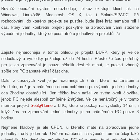
Rovněž operační systém nerozhoduje, jelikož existuje klient jak na
Windows, Linux/x86, Macintosh OS X, tak i Solaris/SPARC. Při
rozhodování, do kterého projektu se pustíte, bude jistě hrát nemalou roli i
čas, který vám konkrétní projekt poskytne na zpracování vámi stažené
výpočetní jednotky, který se podstatně u jednotlivých projektů liší.
Zajisté nejnáročnější v tomto ohledu je projekt BURP, který je velice
nedočkavý a výsledky požaduje už do 24 hodin. Přesto že čas potřebný
pro jejich zpracování je pouze několik desítek minut, je projekt vhodný
spíše pro PC zapnuté větší část dne.
Další z časových kvót je již rozumnějších 7 dní, které má Einstein a
Predictor, což je s průměrnou dobou potřebnou pro výpočet jedné jednotky
cca 2hodiny dostačující. Jen těžko bych našel ve svém okolí člověka,
jehož PC nejede alespoň zmíněné 2h/týden. Velice nenáročný je v tomto
měřítku projekt
Seti@Home
a LHC, které si počkají na výsledky 14 dní, i
když čas na zpracování jedné jednotky je na průměrném PC pouze 3
hodiny.
Nejméně hladový je ale CPDN, u kterého máte na zpracování jedné
jednotky i celý jeden rok. Ovšem náročnost na výpočet tomuto údaji také
odpovídá. Na dnešním průměrném PC vám bude trvat výpočet jedné