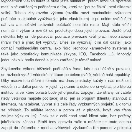
výpočetních vláken naráz je stále ještě minimum, přitom rozdíl ve spotřebě
mezi plně zatíženým počítačem a tím, který se "pouze fláká", není nikterak
velký. Tohoto zbytkového výkonu (rozdílu mezi maximálním výkonem
počítače a aktuálně využívaným jeho vlastníkem) je po celém světě čím
dál víc a množství aktivních počítačů neustále roste. Mají stále větší
nominální výkon a rovněž se prodlužuje doba jejich provozu. Ještě před
několika lety si lidé pořizovali počítače převážně kvůli práci nebo zábavě
(hraní her) a jinak byl vypnutý. Dnes se využívají čím dál častěji jako
domácí multimediální centra, jako řídící jednotky kamerového systému a
také jako prostředky komunikace (skype, ICQ, Facebook ...). Mnohdy
jedou několik hodin denně a jejich zatížení je téměř nulové.
Zbytkového výkonu běžných počítačů v čase, kdy jsou běžně v provozu,
se rozhodli využít vědecké instituce po celém světě, včetně naší republiky.
Díky masivnímu šíření internetu má dnes prakticky každý z nás možnost
vědcům na dálku pomoci v jejich výzkumu a dokonce si vybrat, pro kterou
instituci a ve které oblasti bude jeho počítač zapojen. Ze strany uživatele
(tedy většinou majitele počítače) stačí jen si program (klienta) stáhnout z
internetu, nainstalovat, vybrat si z celé řady výzkumných projektů a k tomu
se přihlásit. To uděláte jednou a potom až v případě, když vás třeba
zaujme výzkum jiný. Jinak se o celý chod stará klient sám, bez potřeby
jakéhokoliv zásahu. Stačí tedy opravdu málo a můžete se touto cestou
zapojit do některého z mnoha světových výzkumů a tím pomoci v pokroku