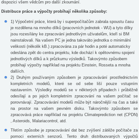
dispozici všem vědcům pro další zkoumání.
Distribuce práce a výpočty probíhají několika způsoby:
1) Výpočetní práce, která by i superpočítačům zabrala spoustu času
je rozdělena na mnoho dílků (pracovních jednotek - WU) a tyto dílky
jsou rozesílány ke zpracování jednotlivým uživatelům, kteří si BM
nainstalovali. Na vašem PC je jedna takováto jednotka o minimální
velikosti (několik kB.) zpracována za pár hodin a poté automaticky
odeslána zpět do centra projektu, kde dochází k opětovnému spojení
jednotlivých dílků a k průzkumu výsledků. Takovýmto způsobem
probíhají výpočty například na projektu Einstein, Rosseta a mnoha
dalších.
2) Druhým používaným způsobem je zpracovávání prostřednictvím
kompletních modelů, které se od sebe liší pouze vstupním
nastavením. Výsledky modelů se v některých případech i průběžně
odesílají a po jejich kompletním zpracování na vašem počítač se
porovnávají. Zpracovávání modelů může být náročnější na čas a také
na prostor na vašem pevném disku. Takovýmto způsobem se
zpracovává práce například na projektu Climateprediction net (CPDN)
, Asteroids, Malariacontrol, atd.
Třetím způsobe je zpracovávání dat bez zvýšení zátěže počítače za
pomoci externích senzorů. Tento druh distribuovaných výpočtů