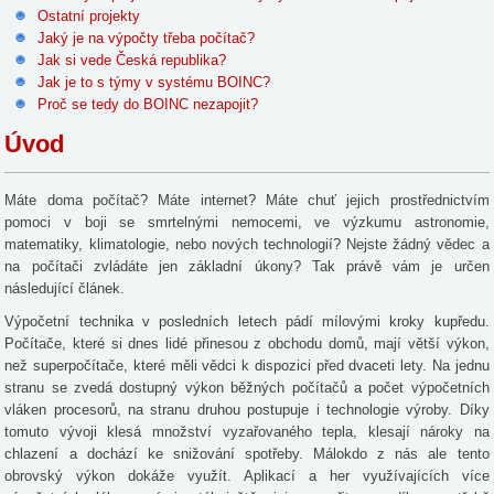
Ostatní projekty
Jaký je na výpočty třeba počítač?
Jak si vede Česká republika?
Jak je to s týmy v systému BOINC?
Proč se tedy do BOINC nezapojit?
Úvod
Máte doma počítač? Máte internet? Máte chuť jejich prostřednictvím
pomoci v boji se smrtelnými nemocemi, ve výzkumu astronomie,
matematiky, klimatologie, nebo nových technologií? Nejste žádný vědec a
na počítači zvládáte jen základní úkony? Tak právě vám je určen
následující článek.
Výpočetní technika v posledních letech pádí mílovými kroky kupředu.
Počítače, které si dnes lidé přinesou z obchodu domů, mají větší výkon,
než superpočítače, které měli vědci k dispozici před dvaceti lety. Na jednu
stranu se zvedá dostupný výkon běžných počítačů a počet výpočetních
vláken procesorů, na stranu druhou postupuje i technologie výroby. Díky
tomuto vývoji klesá množství vyzařovaného tepla, klesají nároky na
chlazení a dochází ke snižování spotřeby. Málokdo z nás ale tento
obrovský výkon dokáže využít. Aplikací a her využívajících více