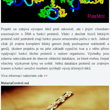
Projekt se zabývá vývojem léků proti rakovině, ale i jiným chorobám
souvisejícím s DNA a funkcí proteinů. Vědci z desítek tisíců lidských
proteinů totiž podrobně znají funkci pouze omezeného počtu z nich. Jelikož
však již známe kompletní lidský genom (tedy posloupnost nukleotidů a
genů), úkolem projektu je na jeho základě vypočíst tvar a z něho přímo
vyplývající funkci těchto proteinů v našem organismu. Výsledky jsou
zdarma odevzdávané do obecné vědecké databáze, ze které mohou čerpat
všechny výzkumné týmy ve světě. Velká databáze proteinů se známým
tvarem a funkcí umožní mnohem rychlejší vývoj účinných léků.
Více informací naleznete zde
>>
MalariaControl.net