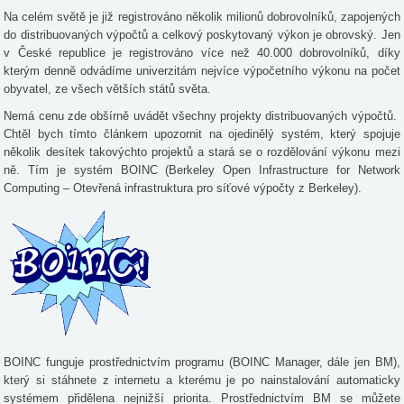
Na celém světě je již registrováno několik milionů dobrovolníků, zapojených
do distribuovaných výpočtů a celkový poskytovaný výkon je obrovský. Jen
v České republice je registrováno více než 40.000 dobrovolníků, díky
kterým denně odvádíme univerzitám nejvíce výpočetního výkonu na počet
obyvatel, ze všech větších států světa.
Nemá cenu zde obšírně uvádět všechny projekty distribuovaných výpočtů.
Chtěl bych tímto článkem upozornit na ojedinělý systém, který spojuje
několik desítek takovýchto projektů a stará se o rozdělování výkonu mezi
ně. Tím je systém BOINC (Berkeley Open Infrastructure for Network
Computing – Otevřená infrastruktura pro síťové výpočty z Berkeley).
BOINC funguje prostřednictvím programu (BOINC Manager, dále jen BM),
který si stáhnete z internetu a kterému je po nainstalování automaticky
systémem přidělena nejnižší priorita. Prostřednictvím BM se můžete