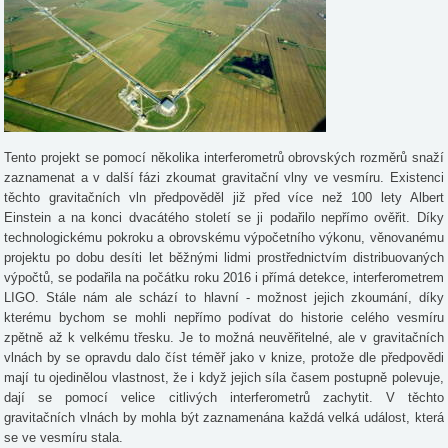
Tento projekt se pomocí několika interferometrů obrovských rozměrů snaží
zaznamenat a v další fázi zkoumat gravitační vlny ve vesmíru. Existenci
těchto gravitačních vln předpověděl již před více než 100 lety Albert
Einstein a na konci dvacátého století se ji podařilo nepřímo ověřit. Díky
technologickému pokroku a obrovskému výpočetního výkonu, věnovanému
projektu po dobu desíti let běžnými lidmi prostřednictvím distribuovaných
výpočtů, se podařila na počátku roku 2016 i přímá detekce, interferometrem
LIGO. Stále nám ale schází to hlavní - možnost jejich zkoumání, díky
kterému bychom se mohli nepřímo podívat do historie celého vesmíru
zpětně až k velkému třesku. Je to možná neuvěřitelné, ale v gravitačních
vlnách by se opravdu dalo číst téměř jako v knize, protože dle předpovědi
mají tu ojedinělou vlastnost, že i když jejich síla časem postupně polevuje,
dají se pomocí velice citlivých interferometrů zachytit. V těchto
gravitačních vlnách by mohla být zaznamenána každá velká událost, která
se ve vesmíru stala.