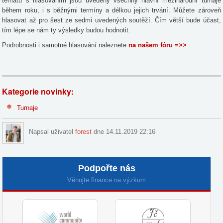
tématu s hlasováním jsou uvedeny všechny hlavní mezinárodní turnaje
během roku, i s běžnými termíny a délkou jejich trvání. Můžete zároveň
hlasovat až pro šest ze sedmi uvedených soutěží. Čím větší bude účast,
tím lépe se nám ty výsledky budou hodnotit.
Podrobnosti i samotné hlasování naleznete
na našem fóru =>>
Kategorie novinky:
Turnaje
Napsal uživatel
forest
dne 14.11.2019 22:16
Podpořte nás
Věnujte finance na výzkum