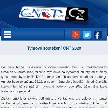
Přejít k
hlavnímu
obsahu
Hlavní menu
Týmové soutěžení CNT 2020
Po neskutečně úspěšném působení našeho týmu v mezinárodních
turnajích v tomto roce, vznikla myšlenka na vytvoření ankety mezi členy
týmu, která by odhalila které turnaje vlastně samotní soutěžící preferují.
Anketa bude ukončena 25.11. a vedení týmu dle výsledků následně zváží,
kterých turnajů se náš tým prioritně bude v roce 2020 účastnit a které
budeme i propagovat.
Získali jsme letos skvělé třetí místo v Pentathlonu a v celoročním turnaji
na PrimeGrid jsme zatím zvítězili ve všech osmi soutěžních kolech. V