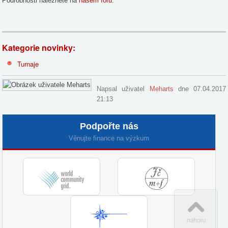
Podrobnosti naleznete na
našem fóru
.
Kategorie novinky:
Turnaje
Napsal uživatel
Meharts
dne 07.04.2017
21:13
Podpořte nás
Věnujte finance na výzkum