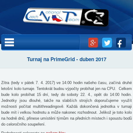
Přejít k
hlavnímu
obsahu
Hlavní menu
Turnaj na PrimeGrid - duben 2017
Zítra (tedy v pátek 7. 4. 2017) ve 14:00 hodin našeho času, začíná druhé
letošní kolo turnaje. Tentokrát budou výpočty probíhat jen na CPU. Celkem
bude kolo probíhat 15 dní, tedy do soboty 22. 4., opět do 14:00 hodin.
Jednotky jsou dlouhé, takže na slabších strojích doporučujeme využít
možnosti počítat multithreadingově. Každá dokončená jednotka v turnaji
bude mít i velkou hodnotu a může nakonec rozhodnout. Jelikož je toto kolo
na hodně dnů, přinese umístění týmům na předních místech i spoustu bodů
do celoročního soupeření.