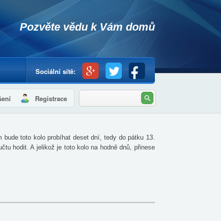
Pozvěte vědu k Vám domů
Sociální sítě:
Hledat
šení
Registrace
Vyhledávání
 bude toto kolo probíhat deset dní, tedy do pátku 13.
u hodit. A jelikož je toto kolo na hodně dnů, přinese