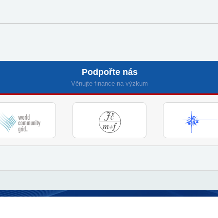
Podpořte nás
Věnujte finance na výzkum