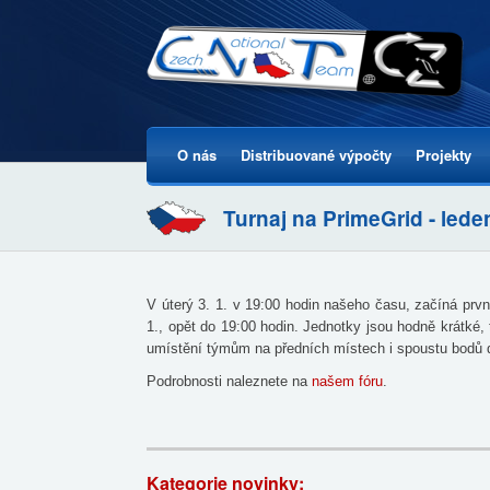
O nás
Distribuované výpočty
Projekty
Hlavní menu
Turnaj na PrimeGrid - lede
V úterý 3. 1. v 19:00 hodin našeho času, začíná prvn
1., opět do 19:00 hodin. Jednotky jsou hodně krátké,
umístění týmům na předních místech i spoustu bodů d
Podrobnosti naleznete na
našem fóru
.
Kategorie novinky: