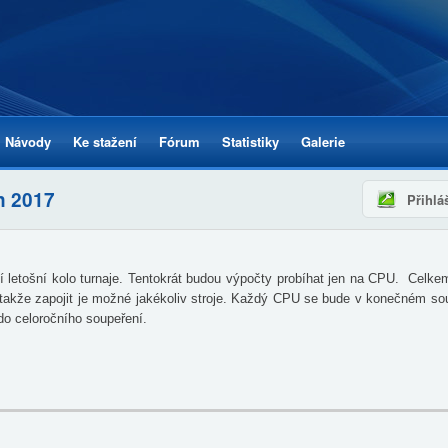
Přejít k
hlavnímu
obsahu
Návody
Ke stažení
Fórum
Statistiky
Galerie
n 2017
Přihlá
í letošní kolo turnaje. Tentokrát budou výpočty probíhat jen na CPU. Celkem
 takže zapojit je možné jakékoliv stroje. Každý CPU se bude v konečném součt
o celoročního soupeření.