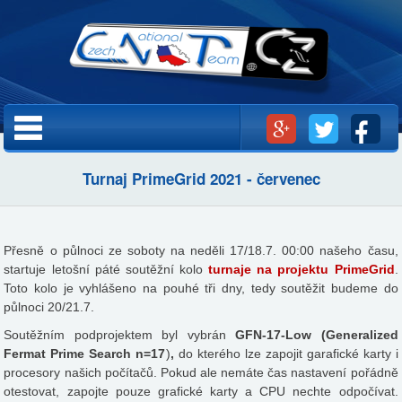
Přejít k
hlavnímu
obsahu
Hlavní menu
Turnaj PrimeGrid 2021 - červenec
Přesně o půlnoci ze soboty na neděli 17/18.7. 00:00 našeho času,
startuje letošní páté soutěžní kolo
turnaje na projektu PrimeGrid
.
Toto kolo je vyhlášeno na pouhé tři dny, tedy soutěžit budeme do
půlnoci 20/21.7.
Soutěžním podprojektem byl vybrán
GFN-17-Low
(Generalized
Fermat Prime Search n=17
)
,
do kterého lze zapojit garafické karty i
procesory našich počítačů. Pokud ale nemáte čas nastavení pořádně
otestovat, zapojte pouze grafické karty a CPU nechte odpočívat.