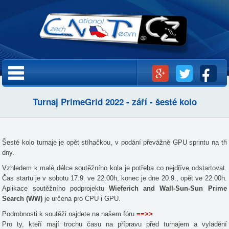
Přejít k
hlavnímu
obsahu
Hlavní menu
Turnaj PrimeGrid 2022 - září - šesté kolo
Šesté kolo turnaje je opět stíhačkou, v podání převážně GPU sprintu na tři
dny.
Vzhledem k malé délce soutěžního kola je potřeba co nejdříve odstartovat.
Čas startu je v sobotu 17.9. ve 22:00h, konec je dne 20.9., opět ve 22:00h.
Aplikace soutěžního podprojektu
Wieferich and Wall-Sun-Sun Prime
Search (WW)
je určena pro CPU i GPU.
Podrobnosti k soutěži najdete na našem fóru
==>>
Pro ty, kteří mají trochu času na přípravu před turnajem a vyladění